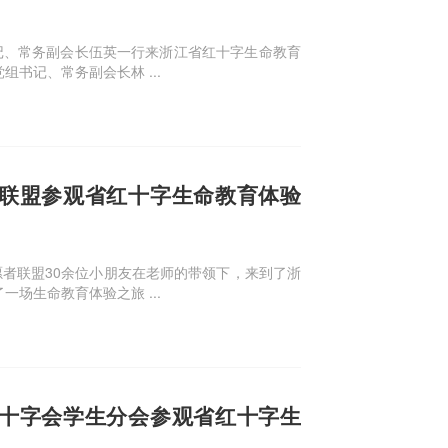
记、常务副会长伍英一行来浙江省红十字生命教育
书记、常务副会长林 ...
联盟参观省红十字生命教育体验
愿者联盟30余位小朋友在老师的带领下，来到了浙
场生命教育体验之旅 ...
十字会学生分会参观省红十字生