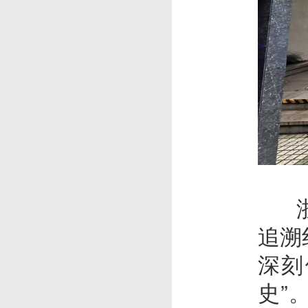
浙江
追溯
深刻
史”